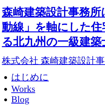
森崎建築設計事務所
動線」を軸にした
住
る
北九州
の
一級建築
株式会社 森崎建築設計
はじめに
Works
Blog