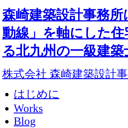
森崎建築設計事務所
動線」を軸にした
住
る
北九州
の
一級建築
株式会社 森崎建築設計
はじめに
Works
Blog